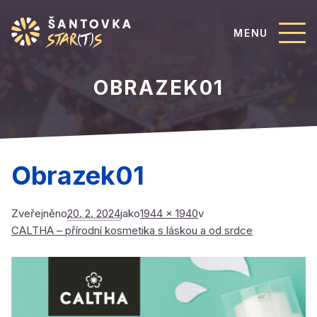
MENU
OBRAZEK01
Obrazek01
Zveřejněno
20. 2. 2024
jako
1944 × 1940
v
CALTHA – přírodní kosmetika s láskou a od srdce