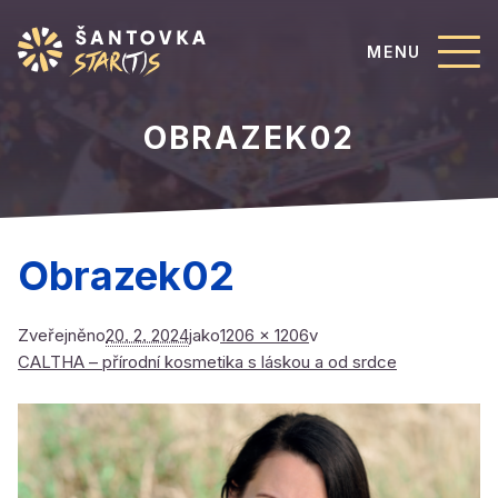
MENU
OBRAZEK02
Obrazek02
Zveřejněno
20. 2. 2024
jako
1206 × 1206
v
CALTHA – přírodní kosmetika s láskou a od srdce