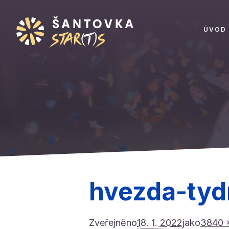
ÚVOD
hvezda-tyd
Zveřejněno
18. 1. 2022
jako
3840 