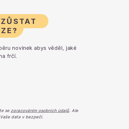
 ZŮSTAT
AZE?
dběru novinek abys věděl, jaké
a frčí.
te se
zpracováním osobních údajů
. Ale
 Vaše data v bezpečí.