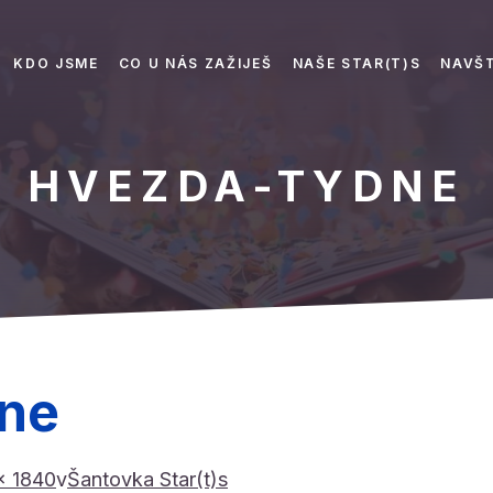
KDO JSME
CO U NÁS ZAŽIJEŠ
NAŠE STAR(T)S
NAVŠT
HVEZDA-TYDNE
ne
× 1840
v
Šantovka Star(t)s