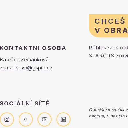
CHCEŠ
V OBR
KONTAKTNÍ OSOBA
Přihlas se k o
STAR(T)S zrovn
Kateřina Zemánková
zemankova@gspm.cz
SOCIÁLNÍ SÍTĚ
Odesláním souhlasí
nebojte, u nás jsou