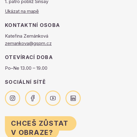
1. patro poblíž Sinsay
Ukázat na mapě
KONTAKTNÍ OSOBA
Kateřina Zemánková
zemankova@gspm.cz
OTEVÍRACÍ DOBA
Po–Ne 13.00 – 19.00
SOCIÁLNÍ SÍTĚ
CHCEŠ ZŮSTAT
V OBRAZE?