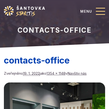
MENU
CONTACTS-OFFICE
contacts-office
Zveřejněno
19. 1. 2022
jako
1354 × 1148
v
Navštiv nás