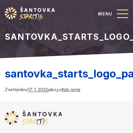
MENU
SANTOVKA_STARTS_LOGO
santovka_starts_logo_pa
Zveřejněno
17. 1. 2022
jako
×
v
Kdo jsme