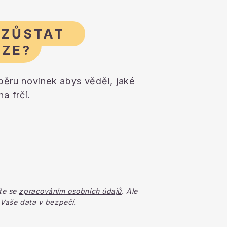
 ZŮSTAT
AZE?
dběru novinek abys věděl, jaké
a frčí.
te se
zpracováním osobních údajů
. Ale
 Vaše data v bezpečí.