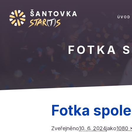
ÚVOD
FOTKA S
Fotka spole
Zveřejněno
10. 6. 2024
jako
1080 