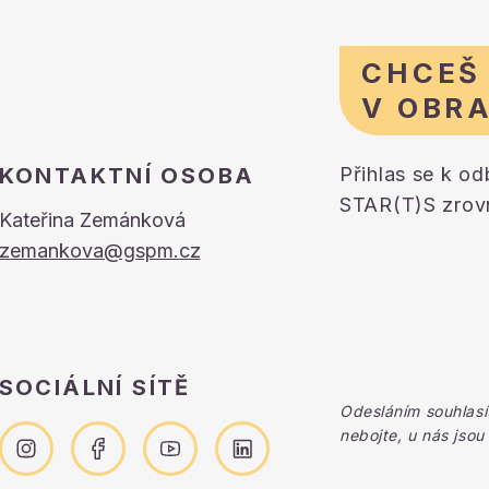
CHCEŠ
V OBR
KONTAKTNÍ OSOBA
Přihlas se k o
STAR(T)S zrovn
Kateřina Zemánková
zemankova@gspm.cz
SOCIÁLNÍ SÍTĚ
Odesláním souhlasí
nebojte, u nás jsou