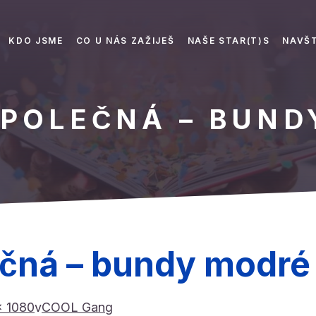
KDO JSME
CO U NÁS ZAŽIJEŠ
NAŠE STAR(T)S
NAVŠT
POLEČNÁ – BUND
čná – bundy modré
× 1080
v
COOL Gang