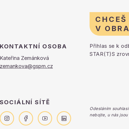
CHCEŠ
V OBR
KONTAKTNÍ OSOBA
Přihlas se k o
STAR(T)S zrovn
Kateřina Zemánková
zemankova@gspm.cz
SOCIÁLNÍ SÍTĚ
Odesláním souhlasí
nebojte, u nás jsou