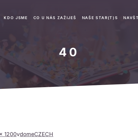
KDO JSME
CO U NÁS ZAŽIJEŠ
NAŠE STAR(T)S
NAVŠT
40
× 1200
v
domeCZECH