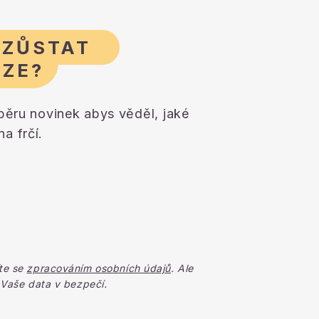
 ZŮSTAT
AZE?
dběru novinek abys věděl, jaké
a frčí.
te se
zpracováním osobních údajů
. Ale
 Vaše data v bezpečí.