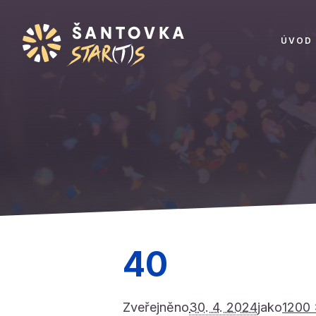
ÚVOD
40
Zveřejněno
30. 4. 2024
jako
1200 