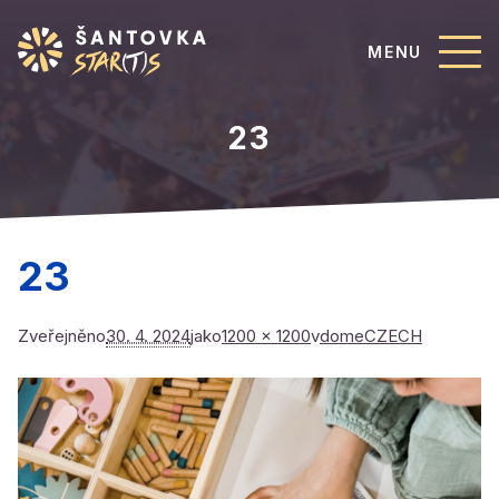
MENU
23
23
Zveřejněno
30. 4. 2024
jako
1200 × 1200
v
domeCZECH