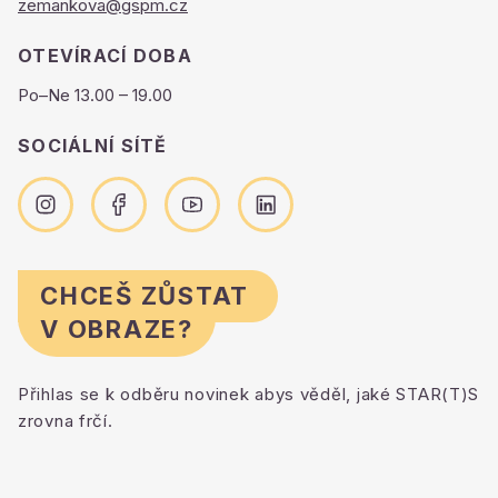
zemankova@gspm.cz
OTEVÍRACÍ DOBA
Po–Ne 13.00 – 19.00
SOCIÁLNÍ SÍTĚ
CHCEŠ ZŮSTAT
V OBRAZE?
Přihlas se k odběru novinek abys věděl, jaké STAR(T)S
zrovna frčí.