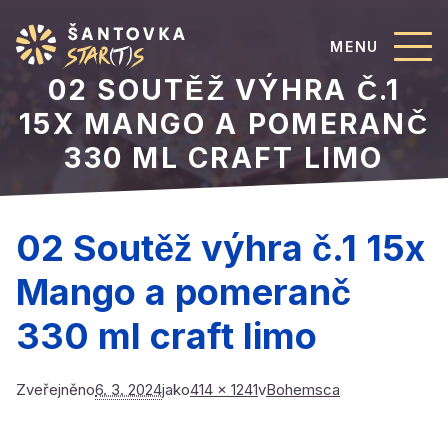
MENU
02 SOUTĚŽ VÝHRA Č.1
15X MANGO A POMERANČ
330 ML CRAFT LIMO
02 Soutěž výhra č.1 15x
Mango a pomeranč
330 ml craft limo
Zveřejněno
6. 3. 2024
jako
414 × 1241
v
Bohemsca