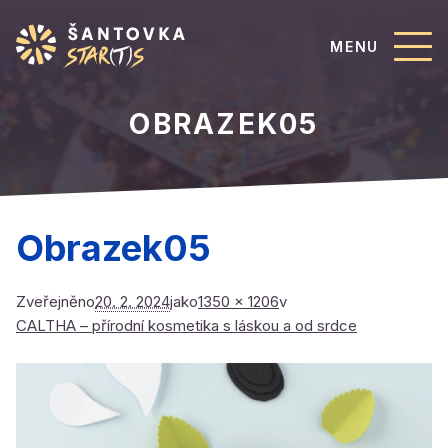
MENU
OBRAZEK05
Obrazek05
Zveřejněno
20. 2. 2024
jako
1350 × 1206
v
CALTHA – přírodní kosmetika s láskou a od srdce