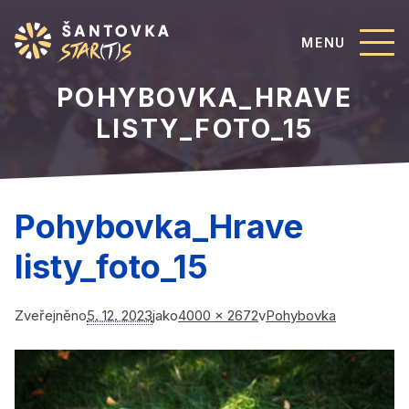
MENU
POHYBOVKA_HRAVE
LISTY_FOTO_15
Pohybovka_Hrave
listy_foto_15
Zveřejněno
5. 12. 2023
jako
4000 × 2672
v
Pohybovka