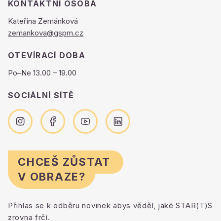
KONTAKTNÍ OSOBA
Kateřina Zemánková
zemankova@gspm.cz
OTEVÍRACÍ DOBA
Po–Ne 13.00 – 19.00
SOCIÁLNÍ SÍTĚ
CHCEŠ ZŮSTAT
V OBRAZE?
Přihlas se k odběru novinek abys věděl, jaké STAR(T)S
zrovna frčí.