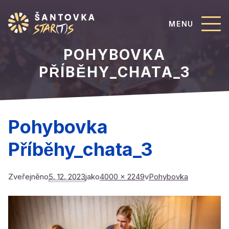
MENU
POHYBOVKA
PŘÍBĚHY_CHATA_3
Pohybovka
Příběhy_chata_3
Zveřejněno
5. 12. 2023
jako
4000 × 2249
v
Pohybovka