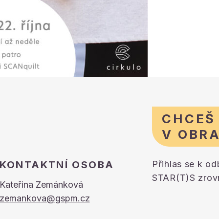
CHCEŠ
V OBR
KONTAKTNÍ OSOBA
Přihlas se k o
STAR(T)S zrovn
Kateřina Zemánková
zemankova@gspm.cz