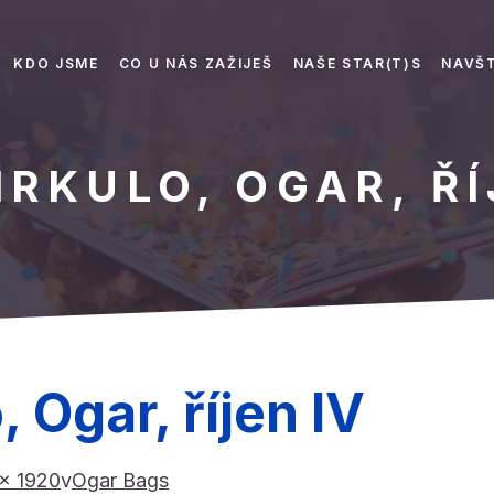
KDO JSME
CO U NÁS ZAŽIJEŠ
NAŠE STAR(T)S
NAVŠT
IRKULO, OGAR, ŘÍ
 Ogar, říjen IV
× 1920
v
Ogar Bags