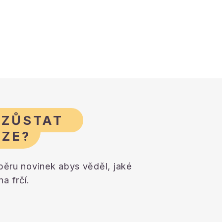
 ZŮSTAT
AZE?
dběru novinek abys věděl, jaké
a frčí.