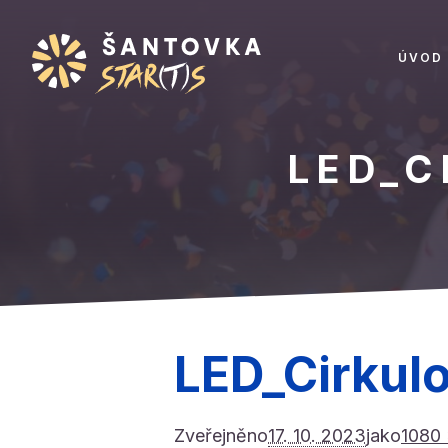
ÚVOD
LED_C
LED_Cirkulo,
Zveřejněno
17. 10. 2023
jako
1080 