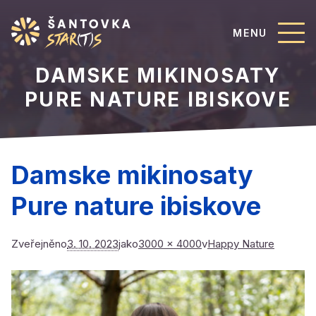
MENU
DAMSKE MIKINOSATY
PURE NATURE IBISKOVE
Damske mikinosaty
Pure nature ibiskove
Zveřejněno
3. 10. 2023
jako
3000 × 4000
v
Happy Nature