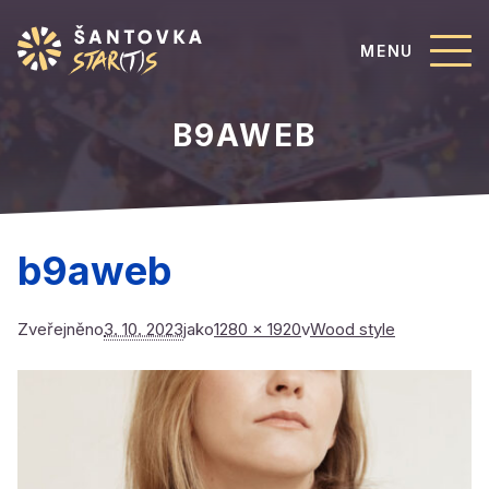
MENU
B9AWEB
b9aweb
Zveřejněno
3. 10. 2023
jako
1280 × 1920
v
Wood style